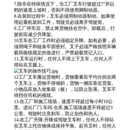
7.除非在特殊情况下，当工厂叉车行驶超过7°并以
档的速度上坡时，否则不得使用脚制动器。
8.在装卸过程中，叉车必须用制动器制动。如果使
用起重机装卸工件，驾驶员必须离开驾驶室。
9.工厂停车后，禁止将货物挂在空中。卸载后，行
驶前应减少升降架。
10叉车在工厂工作时必须稳定升降。如有必要，必
须用绳子和链条牢固密封。叉子必须严格按照车辆
载荷曲线规定的值进行，严禁超载登记入口。
11.叉车运行时，任何人不得上下叉车，任何人不
得站在叉腿上。
12工厂叉车搬运货物时，货物重量应平均分担在两
个叉车上，货物不得倾斜，货物一侧应靠近货架。
小物品应放入收集箱（板），以防止坠落。叉车不
得挡住司机的视线。
13.在工厂和施工现场，速度不得超过每小时10公
里。进出厂门.车间.仓库.施工现场速度不得超过3
公里。驾驶时注意刹车，防止划伤和伤人。
14.在工厂升降.升降或驾驶叉车时，任何人不得站
在叉车上托住物体或保持平衡。起吊叉时，任何人