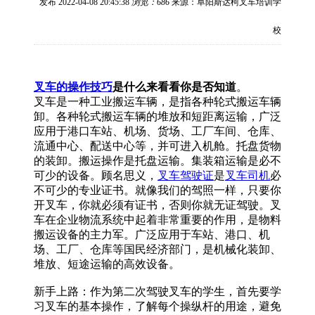
发布 2022-04-08 20:45:38
浏览：
686
来源：阜阳斯达柯叉车培训学
校
叉车的操作技巧
是什么来看看你是否知道
。
叉车是一种工业搬运车辆，是指各种轮式搬运车辆
卸。各种轮式搬运车辆的堆放和短距离运输，广泛
应用于港口车站、机场、货场、工厂车间、仓库、
流通中心、配送中心等，并可进入机舱。托盘货物
的装卸。搬运操作是托盘运输。集装箱运输是必不
可少的设备。顾名思义，
叉车驾驶证
是
叉车司机
必
不可少的专业证书。就像我们的驾照一样，只要你
开叉车，你就必须有证书，否则你就无证驾驶。叉
车在企业物流系统中起着非常重要的作用，是物料
搬运设备的主力军。广泛应用于车站、港口、机
场、工厂、仓库等国民经济部门，是机械化装卸、
堆放、短途运输的高效设备。
新手上路：作为第二次驾驶叉车的学生，首先要学
习叉车的基本操作，了解每个操纵杆的用途，避免