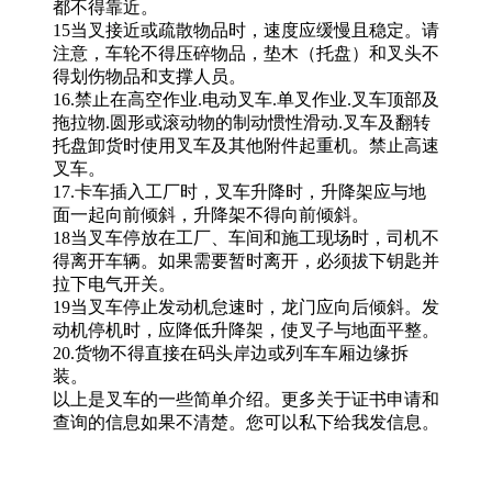
都不得靠近。
15当叉接近或疏散物品时，速度应缓慢且稳定。请
注意，车轮不得压碎物品，垫木（托盘）和叉头不
得划伤物品和支撑人员。
16.禁止在高空作业.电动叉车.单叉作业.叉车顶部及
拖拉物.圆形或滚动物的制动惯性滑动.叉车及翻转
托盘卸货时使用叉车及其他附件起重机。禁止高速
叉车。
17.卡车插入工厂时，叉车升降时，升降架应与地
面一起向前倾斜，升降架不得向前倾斜。
18当叉车停放在工厂、车间和施工现场时，司机不
得离开车辆。如果需要暂时离开，必须拔下钥匙并
拉下电气开关。
19当叉车停止发动机怠速时，龙门应向后倾斜。发
动机停机时，应降低升降架，使叉子与地面平整。
20.货物不得直接在码头岸边或列车车厢边缘拆
装。
以上是叉车的一些简单介绍。更多关于证书申请和
查询的信息如果不清楚。您可以私下给我发信息。