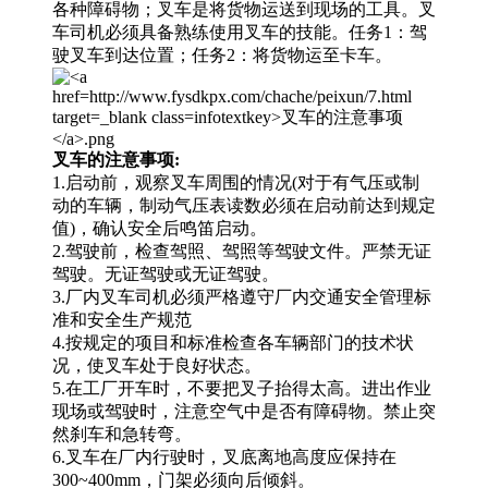
各种障碍物；叉车是将货物运送到现场的工具。叉
车司机必须具备熟练使用叉车的技能。任务1：驾
驶叉车到达位置；任务2：将货物运至卡车。
叉车的注意事项:
1.启动前，观察叉车周围的情况(对于有气压或制
动的车辆，制动气压表读数必须在启动前达到规定
值)，确认安全后鸣笛启动。
2.驾驶前，检查驾照、驾照等驾驶文件。严禁无证
驾驶。无证驾驶或无证驾驶。
3.厂内叉车司机必须严格遵守厂内交通安全管理标
准和安全生产规范
4.按规定的项目和标准检查各车辆部门的技术状
况，使叉车处于良好状态。
5.在工厂开车时，不要把叉子抬得太高。进出作业
现场或驾驶时，注意空气中是否有障碍物。禁止突
然刹车和急转弯。
6.叉车在厂内行驶时，叉底离地高度应保持在
300~400mm，门架必须向后倾斜。